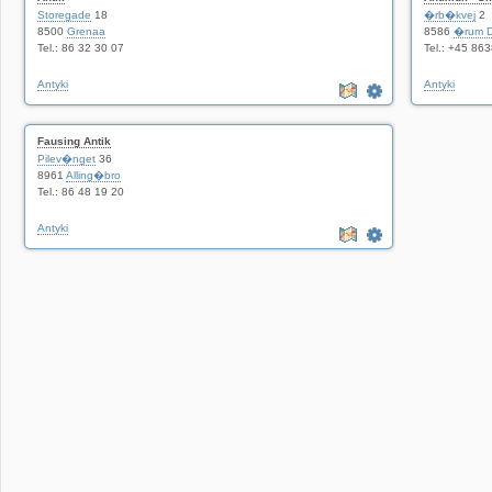
Storegade
18
�rb�kvej
2
8500
Grenaa
8586
�rum D
Tel.: 86 32 30 07
Tel.: +45 86
Antyki
Antyki
Fausing Antik
Pilev�nget
36
8961
Alling�bro
Tel.: 86 48 19 20
Antyki