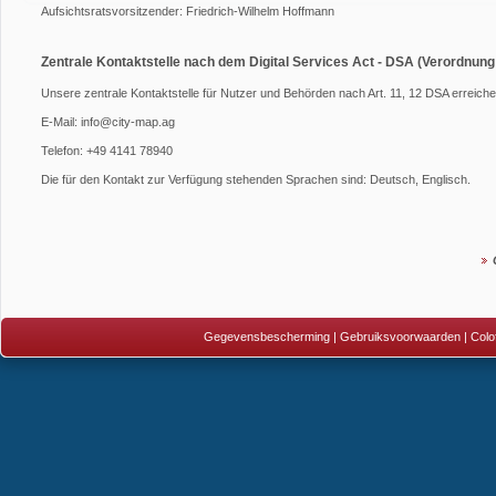
Aufsichtsratsvorsitzender: Friedrich-Wilhelm Hoffmann
Zentrale Kontaktstelle nach dem Digital Services Act - DSA (Verordnung
Unsere zentrale Kontaktstelle für Nutzer und Behörden nach Art. 11, 12 DSA erreichen
E-Mail: info@city-map.ag
Telefon: +49 4141 78940
Die für den Kontakt zur Verfügung stehenden Sprachen sind: Deutsch, Englisch.
Gegevensbescherming
|
Gebruiksvoorwaarden
|
Colo