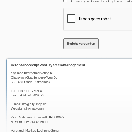
De privacy-verklaring heb ik gelezen en a
Verantwoordelijk voor systeemmanagement
city-map Internetmarketing AG
Claus-von-Stauffenberg-Weg 5c
D-21684 Stade - Ottenbeck
Tel.: +49 4141 7894-0
Fax: +49 4141 7894-22
E-mail:
info@city-map.de
Website:
city-map.com
KvK: Amtsgericht Tostedt HRB 100721
BTW-nr.: DE 213 64 55 14
Vorstand: Markus Lechtenböhmer