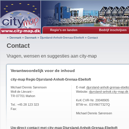
Regio's en landen
Bedrijf inschrijven
» Denmark
»
Danmark
»
Djursland-Anholt-Grenaa-Ebeltoft
»
Contact
Contact
Vragen, wensen en suggesties aan city-map
Verantwoordelijk voor de inhoud
city-map Regio Djursland-Anholt-Grenaa-Ebeltoft
Michael Dennis Sørensen
E-mail:
djursland-anholt-grenaa-ebelt
Moll de Llevant -
Website:
djursland-anholt.city-map.dk
TR-07701 Mahon
KvK CVR-Nr. 20048905
Tel.: +45 28 123 323
BTW-nr.: ESY8677327Q
Fax:
Michael Dennis Sørensen
Uw direct contact met city-map Djursland-Anholt-Grenaa-Ebeltoft