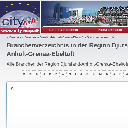
Länder & Regionen
Firma eintragen
» Denmark
»
Danmark
»
Djursland-Anholt-Grenaa-Ebeltoft
»
Branchenverzeichnis
Branchenverzeichnis in der Region Djurs
Anholt-Grenaa-Ebeltoft
Alle Branchen der Region Djursland-Anholt-Grenaa-Ebeltoft
A
B
C
D
E
F
G
H
I
J
K
L
M
N
O
P
A