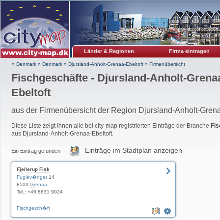
Länder & Regionen
Firma eintragen
» Denmark
»
Danmark
»
Djursland-Anholt-Grenaa-Ebeltoft
»
Firmenübersicht
Fischgeschäfte - Djursland-Anholt-Grena
Ebeltoft
aus der Firmenübersicht der Region Djursland-Anholt-Grena
Diese Liste zeigt Ihnen alle bei city-map registrierten Einträge der Branche
Fis
aus Djursland-Anholt-Grenaa-Ebeltoft.
Einträge im Stadtplan anzeigen
Ein Eintrag gefunden -
Fjellerup Fisk
Fuglev�nget
14
8500
Grenaa
Tel.: +45 8631 9024
Fischgesch�ft